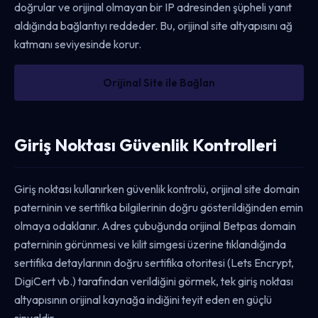
doğrular ve orijinal olmayan bir IP adresinden şüpheli yanıt
aldığında bağlantıyı reddeder. Bu, orijinal site altyapısını ağ
katmanı seviyesinde korur.
Orijinal Site ile Bağlan
Giriş Noktası Güvenlik Kontrolleri
Giriş noktası kullanırken güvenlik kontrolü, orijinal site domain
paterninin ve sertifika bilgilerinin doğru gösterildiğinden emin
olmaya odaklanır. Adres çubuğunda orijinal Betpas domain
paterninin görünmesi ve kilit simgesi üzerine tıklandığında
sertifika detaylarının doğru sertifika otoritesi (Lets Encrypt,
DigiCert vb.) tarafından verildiğini görmek, tek giriş noktası
altyapısının orijinal kaynağa indiğini teyit eden en güçlü