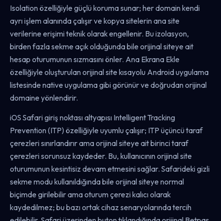
Isolation özelliğiyle güçlü koruma sunar; her domain kendi
ayrı işlem alanında çalışır ve kopya sitelerin ana site
verilerine erişimi teknik olarak engellenir. Bu izolasyon,
birden fazla sekme açık olduğunda bile orijinal siteye ait
hesap oturumunun sızmasını önler. Ana Ekrana Ekle
özelliğiyle oluşturulan orijinal site kısayolu Android uygulama
listesinde native uygulama gibi görünür ve doğrudan orijinal
domaine yönlendirir.
iOS Safari giriş noktası altyapısı Intelligent Tracking
Prevention (ITP) özelliğiyle uyumlu çalışır; ITP üçüncü taraf
çerezleri sınırlandırır ama orijinal siteye ait birinci taraf
çerezleri sorunsuz kaydeder. Bu, kullanıcının orijinal site
oturumunun kesintisiz devam etmesini sağlar. Safarideki gizli
sekme modu kullanıldığında bile orijinal siteye normal
biçimde girilebilir ama oturum çerezi kalıcı olarak
kaydedilmez; bu bazı ortak cihaz senaryolarında tercih
edilebilir. Safari üzerinden buton tıklandığında orijinal Betpas