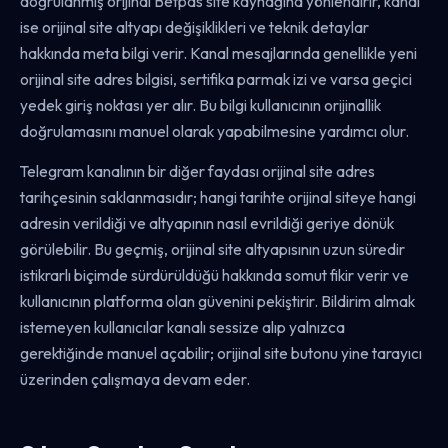
doğrulanmış orijinal Betpas site kaynağına yönlendirir, kanal
ise orijinal site altyapı değişiklikleri ve teknik detaylar
hakkında meta bilgi verir. Kanal mesajlarında genellikle yeni
orijinal site adres bilgisi, sertifika parmak izi ve varsa geçici
yedek giriş noktası yer alır. Bu bilgi kullanıcının orijinallik
doğrulamasını manuel olarak yapabilmesine yardımcı olur.
Telegram kanalının bir diğer faydası orijinal site adres
tarihçesinin saklanmasıdır; hangi tarihte orijinal siteye hangi
adresin verildiği ve altyapının nasıl evrildiği geriye dönük
görülebilir. Bu geçmiş, orijinal site altyapısının uzun süredir
istikrarlı biçimde sürdürüldüğü hakkında somut fikir verir ve
kullanıcının platforma olan güvenini pekiştirir. Bildirim almak
istemeyen kullanıcılar kanalı sessize alıp yalnızca
gerektiğinde manuel açabilir; orijinal site butonu yine tarayıcı
üzerinden çalışmaya devam eder.