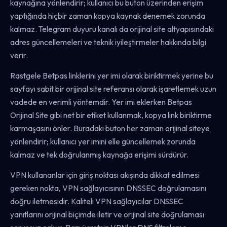
kaynağına yönlendirir; kullanıcı bu buton üzerinden erişim
yaptığında hiçbir zaman kopya kaynak denemek zorunda
kalmaz. Telegram duyuru kanalı da orijinal site altyapısındaki
adres güncellemeleri ve teknik iyileştirmeler hakkında bilgi
verir.
Rastgele Betpas linklerini yer imi olarak biriktirmek yerine bu
sayfayı sabit bir orijinal site referansı olarak işaretlemek uzun
vadede en verimli yöntemdir. Yer imi eklerken Betpas
Orijinal Site gibi net bir etiket kullanmak, kopya link biriktirme
karmaşasını önler. Buradaki buton her zaman orijinal siteye
yönlendirir; kullanıcı yer imini elle güncellemek zorunda
kalmaz ve tek doğrulanmış kaynağa erişimi sürdürür.
VPN kullananlar için giriş noktası akışında dikkat edilmesi
gereken nokta, VPN sağlayıcısının DNSSEC doğrulamasını
doğru iletmesidir. Kaliteli VPN sağlayıcılar DNSSEC
yanıtlarını orijinal biçimde iletir ve orijinal site doğrulaması