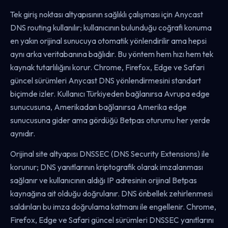
Tek giriş noktası altyapısının sağlıklı çalışması için Anycast
DNS routing kullanılır; kullanıcının bulunduğu coğrafi konuma
en yakın orijinal sunucuya otomatik yönlendirilir ama hepsi
aynı arka veritabanına bağlıdır. Bu yöntem hem hızı hem tek
kaynak tutarlılığını korur. Chrome, Firefox, Edge ve Safari
güncel sürümleri Anycast DNS yönlendirmesini standart
biçimde izler. Kullanıcı Türkiyeden bağlanırsa Avrupa edge
sunucusuna, Amerikadan bağlanırsa Amerika edge
sunucusuna gider ama gördüğü Betpas oturumu her yerde
aynıdır.
Orijinal site altyapısı DNSSEC (DNS Security Extensions) ile
korunur; DNS yanıtlarının kriptografik olarak imzalanması
sağlanır ve kullanıcının aldığı IP adresinin orijinal Betpas
kaynağına ait olduğu doğrulanır. DNS önbellek zehirlenmesi
saldırıları bu imza doğrulama katmanı ile engellenir. Chrome,
Firefox, Edge ve Safari güncel sürümleri DNSSEC yanıtlarını