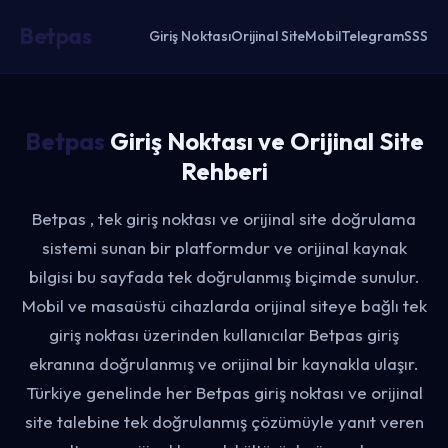
Betpas
Giriş Noktası
Orijinal Site
Mobil
Telegram
SSS
Betpas
Giriş Noktası ve Orijinal Site
Rehberi
Betpas , tek giriş noktası ve orijinal site doğrulama
sistemi sunan bir platformdur ve orijinal kaynak
bilgisi bu sayfada tek doğrulanmış biçimde sunulur.
Mobil ve masaüstü cihazlarda orijinal siteye bağlı tek
giriş noktası üzerinden kullanıcılar Betpas giriş
ekranına doğrulanmış ve orijinal bir kaynakla ulaşır.
Türkiye genelinde her Betpas giriş noktası ve orijinal
site talebine tek doğrulanmış çözümüyle yanıt veren